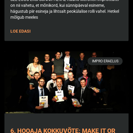
on nii vahetu, et mõnikord, kui sünnipäeval esineme,
hägustub piir esineja ja lihtsalt peokülalise rolli vahel. Hetkel
mõlgub meeles
LOE EDASI
IMPRO ERAELUS
6. HOOAJA KOKKUVÕTE: MAKE IT OR