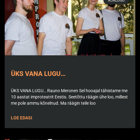
AJALUGU
ÜKS VANA LUGU…
ÜKS VANA LUGU… Rauno Meronen Sel hooajal tähistame me
10 aastat improteatrit Eestis. Seetõttu räägin ühe loo, millest
me pole ammu kõnelnud. Ma räägin teile loo
LOE EDASI