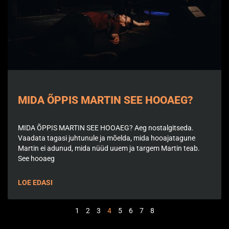
MIDA ÕPPIS MARTIN SEE HOOAEG?
MIDA ÕPPIS MARTIN SEE HOOAEG? Aeg nostalgitseda.
Vaadata tagasi juhtunule ja mõelda, mida hooajatagune
Martin ei adunud, mida nüüd uuem ja targem Martin teab.
See hooaeg
LOE EDASI
1
2
3
4
5
6
7
8