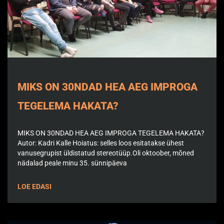
MIKS ON 30NDAD HEA AEG IMPROGA
TEGELEMA HAKATA?
MIKS ON 30NDAD HEA AEG IMPROGA TEGELEMA HAKATA?
Autor: Kadri Kalle Hoiatus: selles loos esitatakse ühest
vanusegrupist üldistatud stereotüüp.​Oli oktoober, mõned
nädalad peale minu 35. sünnipäeva
LOE EDASI