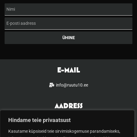
Nimi
Email
ÜHINE
E-MAIL
info@ruutu10.ee
AADRESS
Hindame teie privaatsust
Türi 10c, Tallinn
Kasutame küpsiseid teie sirvimiskogemuse parandamiseks,