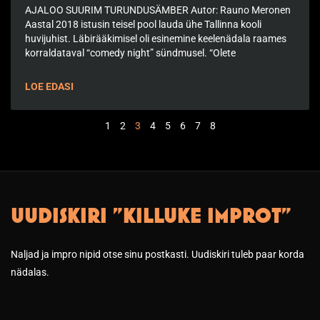
AJALOO SUURIM TURUNDUSÄMBER Autor: Rauno Meronen
Aastal 2018 istusin teisel pool lauda ühe Tallinna kooli
huvijuhist. Läbirääkimisel oli esinemine keelenädala raames
korraldataval “comedy night” sündmusel. “Olete
LOE EDASI
1
2
3
4
5
6
7
8
UUDISKIRI "KILLUKE IMPROT"
Naljad ja impro nipid otse sinu postkasti. Uudiskiri tuleb paar korda
nädalas.