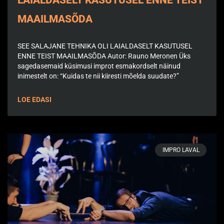
LAIALDASELT KASUTUSEL ENNE TEIST
MAAILMASÕDA
SEE SALAJANE TEHNIKA OLI LAIALDASELT KASUTUSEL
ENNE TEIST MAAILMASÕDA Autor: Rauno Meronen Üks
sagedasemaid küsimusi improt esmakordselt näinud
inimestelt on: “Kuidas te nii kiiresti mõelda suudate?”
LOE EDASI
IMPRO LAVAL