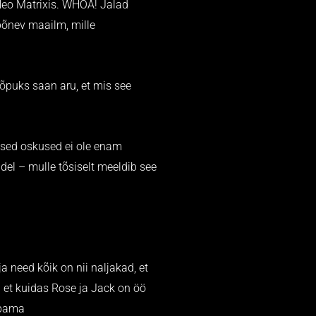
 Neo Matrixis. WHOA! Jalad
põnev maailm, mille
lõpuks saan aru, et mis see
nised oskused ei ole enam
del – mulle tõsiselt meeldib see
a need kõik on nii naljakad, et
i et kuidas Rose ja Jack on öö
mbama