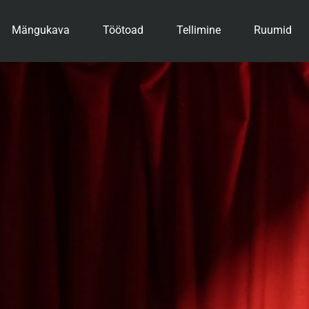
Mängukava
Töötoad
Tellimine
Ruumid