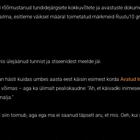
d rõõmustanud tundidejärgsete kokkuvõtete ja avastuste dokumen
ilma, esitleme väiksel määral toimetatud märkmeid Ruutu10 gru
mis ülejäänud tunnist ja stseenidest meelde jäi.
an hästi kuidas umbes aasta eest käisin esimest korda
Avatud I
võimas – aga ka ülimalt pealiskaudne: “Ah, et käivadki inimes
nalja.”
iin toimub, aga ega ma ei saanud täpselt aru, et mis. Oeh, kui r