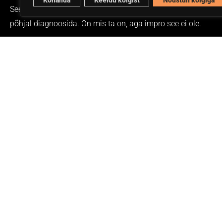
Kohanda
Keeldu kõigist
Nõustun kõigiga
See kõik tundus mulle hirmus naljakas. Ma ei tea mis see on.
põhjal diagnoosida. On mis ta on, aga impro see ei ole.
Impro on koostöö. Lavale ei saa minna valmis looga, sest
Ra
sel enam kuhugi edasi minna.
Impros lähevad lavale karakterid ja edasi ehitatakse koos j
Kadiga.
Ma tegin lihtsalt pea täiesti tühjaks, vaatasin mida tema teeb 
mind ajab see lihtsalt täiega närvi, sest see ei ole ju ometi 
suhtedünaamikat.
Ühesõnaga – inimesed, te olete kõik nii kuradi lahedad ja mu