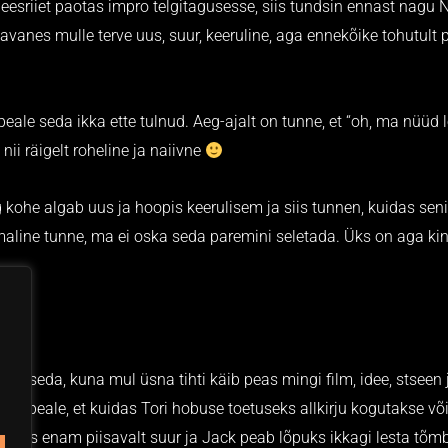
eesriiet paotas impro telgitagusesse, siis tundsin ennast nagu
vanes mulle terve uus, suur, keeruline, aga ennekõike tohutult 
eale seda ikka ette tulnud. Aeg-ajalt on tunne, et “oh, ma nüüd 
nii räigelt roheline ja naiivne
 kohe algab uus ja hoopis keerulisem ja siis tunnen, kuidas se
mmaline tunne, ma ei oska seda paremini seletada. Üks on aga kin
en seda, kuna mul üsna tihti käib peas mingi film, idee, stseen j
elle peale, et kuidas Tori hobuse toetuseks allkirju kogutakse võ
 jaoks enam piisavalt suur ja Jack peab lõpuks ikkagi lesta tõ