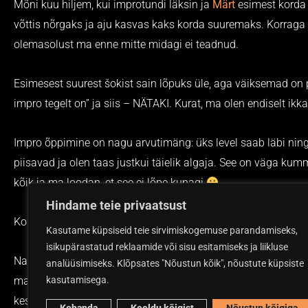
Mõni kuu hiljem, kui improtundi läksin ja
Märt
esimest korda 
võttis nõrgaks ja aju kasvas kaks korda suuremaks. Korraga a
olemasolust ma enne mitte midagi ei teadnud.
Esimesest suurest šokist sain lõpuks üle, aga väiksemad on p
impro tegelt on” ja siis – NÄTAKI. Kurat, ma olen endiselt ikka 
Impro õppimine on nagu arvutimäng: üks level saab läbi ning
piisavad ja olen taas justkui täielik algaja. See on väga ku
kõik ja ma loodan, et see ei lõpe kunagi
Hindame teie privaatsust
Kolmas tund – osa 2/2 – stseenid ja mõtted
Kasutame küpsiseid teie sirvimiskogemuse parandamiseks,
isikupärastatud reklaamide või sisu esitamiseks ja liikluse
Naine mõnikord küsib minu käest, et “mis sa jälle muigad?” Te
analüüsimiseks. Klõpsates "Nõustun kõik", nõustute küpsiste
ma siis itsitangi omaette. Täna enne tundi mõtlesin näiteks s
kasutamisega.
keset merd Titanicu uksel veetnud ja see korraga pole nende