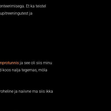
teerimisega. Et ka teistel
pitreeningutest ja
mprotunnis
ja see oli siis minu
ed koos nalja tegemas, möla
oheline ja naiivne ma siis ikka