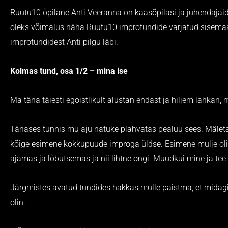
Ruutu10 õpilane Anti Veeranna on kaasõpilasi ja juhendajai
oleks võimalus näha Ruutu10 improtundide varjatud sisemaa
improtundidest Anti pilgu läbi.
Kolmas tund, osa 1/2 – mina ise
Ma täna täiesti egoistlikult alustan endast ja hiljem lahkan, 
Tänases tunnis mu aju natuke plahvatas pealuu sees. Mälet
kõige esimene kokkupuude improga üldse. Esimene mulje oli 
ajamas ja lõbutsemas ja nii lihtne ongi. Muudkui mine ja tee 
Järgmistes avatud tundides hakkas mulle paistma, et midagi s
olin.