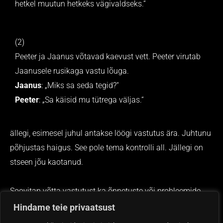
hetkel muutun hetkeks vägivaldseks.“
(2)
Peeter ja Jaanus võtavad kaevust vett. Peeter virutab
Jaanusele rusikaga vastu lõuga.
Jaanus
: „Miks sa seda tegid?“
Peeter
: „Sa käisid mu tütrega väljas.“
ällegi, esimesel juhul antakse löögi vastutus ära. Juhtunu
põhjustas haigus. See pole tema kontrolli all. Jällegi on
stseen jõu kaotanud.
Soovitan võtta vastutust ka õnnetuste või probleemide
eest. Näiteks:
Hindame teie privaatsust