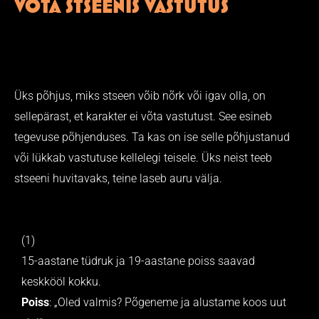
VÕTA STSEENIS VASTUTUS
Üks põhjus, miks stseen võib nõrk või igav olla, on
sellepärast, et karakter ei võta vastutust. See esineb
tegevuse põhjenduses. Ta kas on ise selle põhjustanud
või lükkab vastutuse kellelegi teisele. Üks neist teeb
stseeni huvitavaks, teine laseb auru välja.
(1)
15-aastane tüdruk ja 19-aastane poiss saavad
keskkööl kokku.
Poiss
: „Oled valmis? Põgeneme ja alustame koos uut