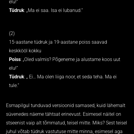
elu!“
Tüdruk
: „Ma ei saa. Isa ei lubanud.“
(2)
15-aastane tüdruk ja 19-aastane poiss saavad
keskkööl kokku
Poiss
: „Oled valmis? Põgeneme ja alustame koos uut
elu!“
Tüdruk
: „ Ei… Ma olen liiga noor, et seda teha. Ma ei
tule.“
Esmapilgul tunduvad versioonid sarnased, kuid lähemalt
süvenedes näeme tähtsat erinevust. Esimesel näitel on
stseenist vaip alt tõmmatud, teisel mitte. Miks? Sest teisel
juhul võtab tüdruk vastutuse mitte minna, esimesel aga