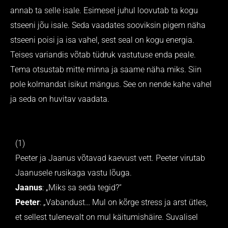
annab ta selle isale. Esimesel juhul loovutab ta kogu
stseeni jõu isale. Seda vaadates sooviksin pigem näha
stseeni poisi ja isa vahel, sest seal on kogu energia.
Teises variandis võtab tüdruk vastutuse enda peale.
Tema otsustab mitte minna ja saame näha miks. Siin
pole kolmandat isikut mängus. See on nende kahe vahel
ja seda on huvitav vaadata.
(1)
Peeter ja Jaanus võtavad kaevust vett. Peeter virutab
Jaanusele rusikaga vastu lõuga.
Jaanus
: „Miks sa seda tegid?“
Peeter
: „Vabandust… Mul on kõrge stress ja arst ütles,
et sellest tulenevalt on mul käitumishäire. Suvalisel