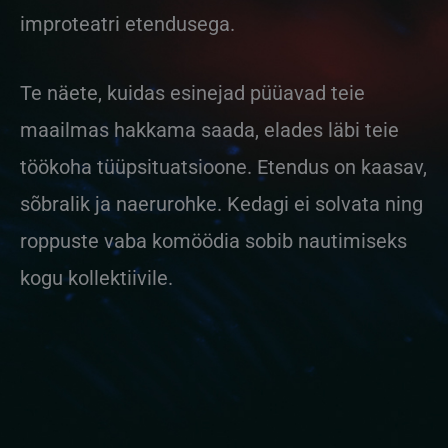
improteatri etendusega.
Te näete, kuidas esinejad püüavad teie
maailmas hakkama saada, elades läbi teie
töökoha tüüpsituatsioone. Etendus on kaasav,
sõbralik ja naerurohke. Kedagi ei solvata ning
roppuste vaba komöödia sobib nautimiseks
kogu kollektiivile.