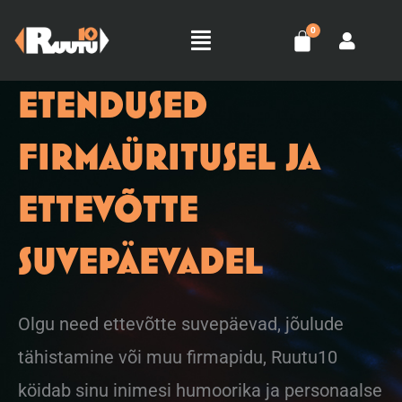
Skip
Menu
to
content
ETENDUSED
FIRMAÜRITUSEL JA
ETTEVÕTTE
SUVEPÄEVADEL
Olgu need ettevõtte suvepäevad, jõulude
tähistamine või muu firmapidu, Ruutu10
köidab sinu inimesi humoorika ja personaalse