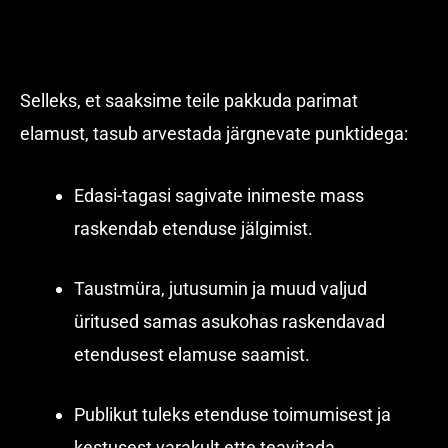
Selleks, et saaksime teile pakkuda parimat
elamust, tasub arvestada järgnevate punktidega:
Edasi-tagasi sagivate inimeste mass
raskendab etenduse jälgimist.
Taustmüra, jutusumin ja muud valjud
üritused samas asukohas raskendavad
etendusest elamuse saamist.
Publikut tuleks etenduse toimumisest ja
kestusest varakult ette teavitada.