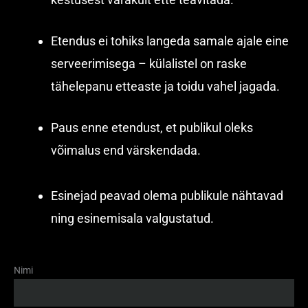
Etendus ei tohiks langeda samale ajale eine
serveerimisega – külalistel on raske
tähelepanu etteaste ja toidu vahel jagada.
Paus enne etendust, et publikul oleks
võimalus end värskendada.
Esinejad peavad olema publikule nähtavad
ning esinemisala valgustatud.
Nimi