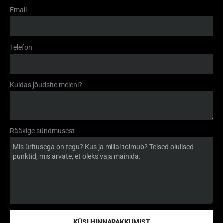
Email
Telefon
Kuidas jõudsite meieni?
Rääkige sündmusest
KÜSI HINNAPAKKUMIST