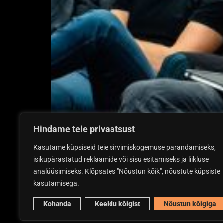
Hindame teie privaatsust
Kasutame küpsiseid teie sirvimiskogemuse parandamiseks,
isikupärastatud reklaamide või sisu esitamiseks ja liikluse
analüüsimiseks. Klõpsates "Nõustun kõik", nõustute küpsiste
kasutamisega.
Kohanda
Keeldu kõigist
Nõustun kõigiga