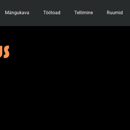
Mängukava
Töötoad
Tellimine
Ruumid
US