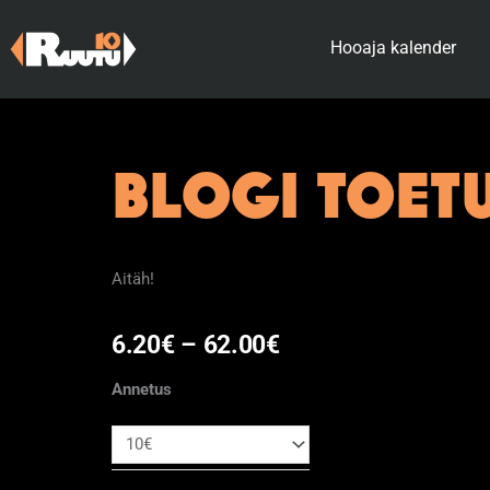
Skip
to
Hooaja kalender
content
BLOGI TOET
Aitäh!
Hinnavahemik:
6.20
€
–
62.00
€
BLOGI
6.20€
Annetus
TOETUS
kuni
kogus
62.00€