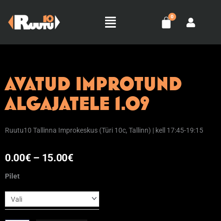
Skip
Menu
to
content
AVATUD IMPROTUND
ALGAJATELE 1.09
Ruutu10 Tallinna Improkeskus (Türi 10c, Tallinn) | kell 17:45-19:15
Hinnavahemik:
0.00
€
–
15.00
€
AVATUD
0.00€
Pilet
IMPROTUND
kuni
ALGAJATELE
1.09
15.00€