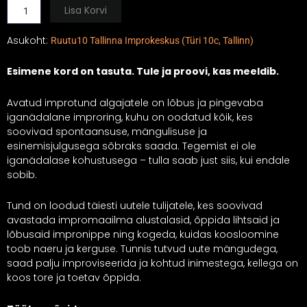
kogus
Lisa Korvi
Asukoht:
Ruutu10 Tallinna Improkeskus (Türi 10c, Tallinn)
Esimene kord on tasuta. Tule ja proovi, kas meeldib.
Avatud improtund algajatele on lõbus ja pingevaba
iganädalane improring, kuhu on oodatud kõik, kes
soovivad spontaansuse, mängulisuse ja
esinemisjulgusega sõbraks saada. Tegemist ei ole
iganädalase kohustusega – tulla saab just siis, kui endale
sobib.
Tund on loodud täiesti uutele tulijatele, kes soovivad
avastada impromaailma alustalasid, õppida lihtsaid ja
lõbusaid impronippe ning kogeda, kuidas koosloomine
toob naeru ja kerguse. Tunnis tutvud uute mängudega,
saad palju improviseerida ja kohtud inimestega, kellega on
koos tore ja toetav õppida.