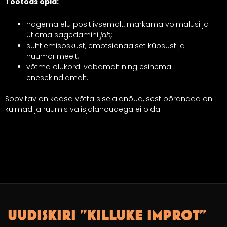
Töötoas õpid:
nägema elu positiivsemalt, märkama võimalusi ja
ütlema sagedamini
jah;
suhtlemisoskust, emotsionaalset küpsust ja
huumorimeelt;
võtma olukordi vabamalt ning esinema
enesekindlamalt.
Soovitav on kaasa võtta sisejalanõud, sest põrandad on
külmad ja ruumis välisjalanõudega ei olda.
UUDISKIRI "KILLUKE IMPROT"