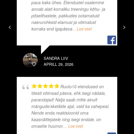
paus kaks ühes. Etendustel osalemine
annab alati korraliku treeningu kõhu- ja
põselihastele, pakkudes ootamatuid
naerurohkeid elamusi ja võimalust
korraks end igapäeva
... Loe veel
EL
APR
SANDRA LIIV
APRILL 29, 2026
Ruutu10 etendused on
tõesti võimsad päeva, ehk isegi nädala,
parandajad! Nalja saab mitte ainult
mängude/sketšide ajal, vaid ka vahepeal.
KAT
Nende enda reaktsioonid oma
APR
kaasnäitlejatele ning isegi endale, on
omaette huumor.
... Loe veel