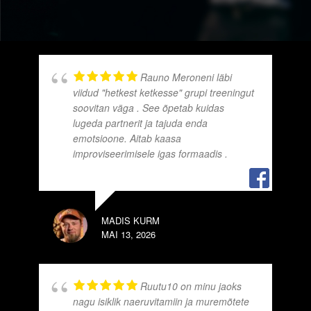
Rauno Meroneni läbi
viidud "hetkest ketkesse" grupi treeningut
soovitan väga . See õpetab kuidas
lugeda partnerit ja tajuda enda
emotsioone. Aitab kaasa
improviseerimisele igas formaadis .
KRI
APR
MADIS KURM
MAI 13, 2026
Ruutu10 on minu jaoks
nagu isiklik naeruvitamiin ja muremõtete