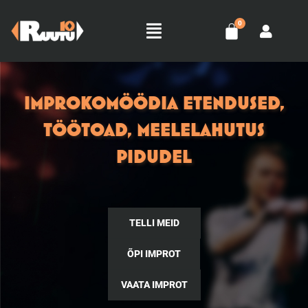
Skip
Menu
to
content
IMPROKOMÖÖDIA ETENDUSED,
TÖÖTOAD, MEELELAHUTUS
PIDUDEL
TELLI MEID
ÕPI IMPROT
VAATA IMPROT