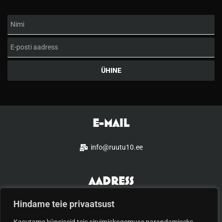
Nimi
Email
ÜHINE
E-MAIL
info@ruutu10.ee
AADRESS
Hindame teie privaatsust
Türi 10c, Tallinn